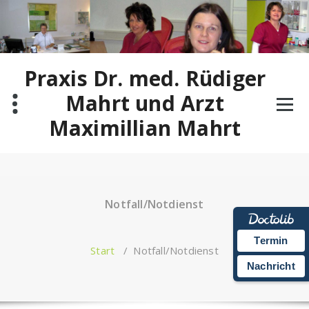
Zum
Inhalt
springen
Praxis Dr. med. Rüdiger
Mahrt und Arzt
Maximillian Mahrt
Notfall/Notdienst
Termin
Start
/
Notfall/Notdienst
Nachricht