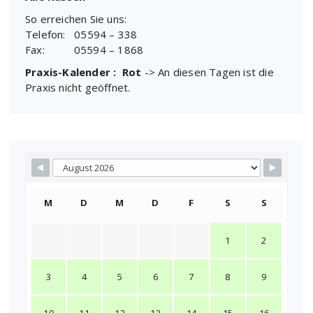
So erreichen Sie uns:
Telefon: 05594 – 338
Fax: 05594 – 1868
Praxis-Kalender : Rot
-> An diesen Tagen ist die
Praxis nicht geöffnet.
M
D
M
D
F
S
S
1
2
3
4
5
6
7
8
9
10
11
12
13
14
15
16